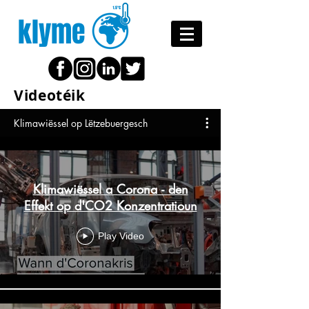
klyme
Videotéik
Klimawiëssel op Lëtzebuergesch
Klimawiëssel a Corona - den
Effekt op d'CO2 Konzentratioun
Play Video