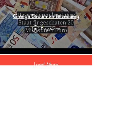
Grénge Stroum zu Lëtzebuerg
Play Video
Load More
Subscribe below to stay updated