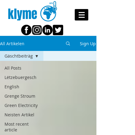
klyme
All Artikelen
Sign Up
Gäschtbeiträg
All Posts
Lëtzebuergesch
English
Grenge Stroum
Green Electricity
Neisten Artikel
Most recent
article