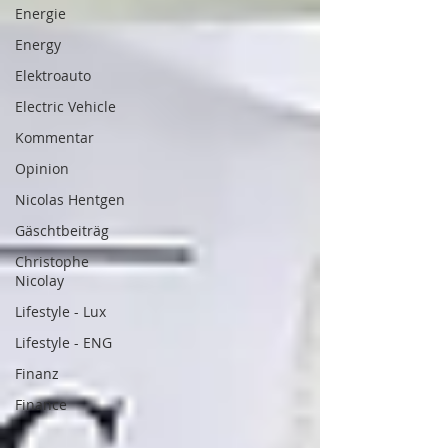
Energie
Energy
Elektroauto
Electric Vehicle
Kommentar
Opinion
Nicolas Hentgen
Gäschtbeiträg
Christophe
Nicolay
Lifestyle - Lux
Lifestyle - ENG
Finanz
Finance